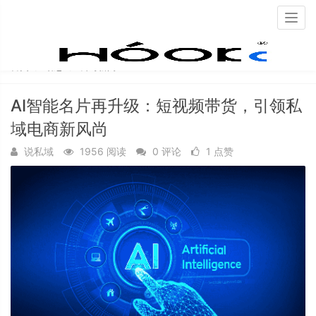
Togg
navig
首页
动态
公司新闻
AI智能名片再升级：短视频带货，引领私
域电商新风尚
说私域
1956 阅读
0 评论
1 点赞