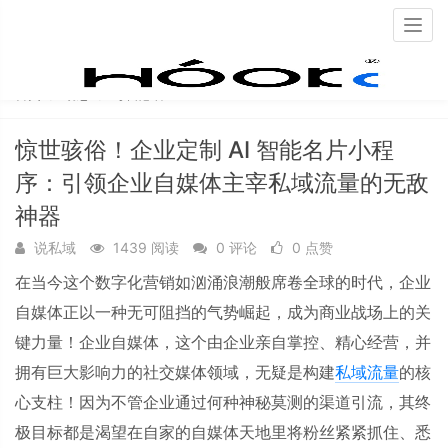
Togg
navig
首页
动态
每日必看
惊世骇俗！企业定制 AI 智能名片小程
序：引领企业自媒体主宰私域流量的无敌
神器
说私域
1439 阅读
0 评论
0 点赞
在当今这个数字化营销如汹涌浪潮般席卷全球的时代，企业
自媒体正以一种无可阻挡的气势崛起，成为商业战场上的关
键力量！企业自媒体，这个由企业亲自掌控、精心经营，并
拥有巨大影响力的社交媒体领域，无疑是构建
私域流量
的核
心支柱！因为不管企业通过何种神秘莫测的渠道引流，其终
极目标都是渴望在自家的自媒体天地里将粉丝紧紧抓住、悉