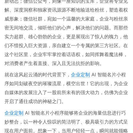
新动态；微信公众号，则像一座知识的宝库，企业将专业见
解、深度洞察和独家资讯源源不断地输送给粉丝，塑造着权
威形象；微信社群，宛如一个温馨的大家庭，企业与粉丝亲
密无间地交流，倾听他们的心声，解决他们的问题。而那些
实力超群、雄心勃勃的企业，更是展现出了惊人的魄力，他
们不惜投入巨大资源，亲自建立一个专属的第三方社区。在
这个社区里，企业牢牢掌控着话语权，如同挥舞着魔法棒，
对消费者产生着直接、深入且无法抗拒的影响。
就在这风起云涌的时代背景下，
企业定制
AI
智能名片小程
序如同划破夜空的璀璨流星，横空出世！它的出现，为企业
自媒体的发展注入了一股前所未有的强大动力，仿佛为企业
开启了通往成功的神秘之门。
企业定制
AI
智能名片小程序能够将企业的海量信息进行巧
妙整合，以一种令人惊叹的简洁明了、极具吸引力的方式呈
现在用户面前。想象一下，当用户轻轻一点，瞬间就能领略