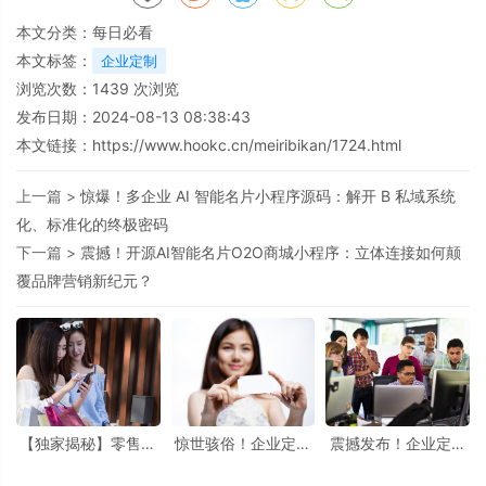
本文分类：
每日必看
本文标签：
企业定制
浏览次数：
1439
次浏览
发布日期：2024-08-13 08:38:43
本文链接：
https://www.hookc.cn/meiribikan/1724.html
上一篇 >
惊爆！多企业 AI 智能名片小程序源码：解开 B 私域系统
化、标准化的终极密码
下一篇 >
震撼！开源AI智能名片O2O商城小程序：立体连接如何颠
覆品牌营销新纪元？
【独家揭秘】零售巨
惊世骇俗！企业定制
震撼发布！企业定制
头如何借“企业定制
AI 智能名片小程序：
AI智能名片商城系
2+1链动S2B2C商城
引领企业自媒体主宰
统：一键解锁专属商