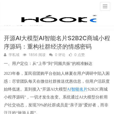
Togg
navig
首页
动态
每日必看
开源AI大模型AI智能名片S2B2C商城小程
序源码：重构社群经济的情感密码
学私域
1856 阅读
0 评论
0 点赞
一、用户定位：从
“上帝”到“同频共振”的精准触达
2023年春，某民宿团购平台创始人林夏在用户调研中陷入困
惑：尽管团队每天在微信社群推送优惠信息，但用户活跃度
始终低迷。直到接入“开源AI大模型
AI智能名片
S2B2C商城
小程序源码”，一切才发生改变。系统通过AI大模型分析用
户社交动态，发现70%的社群成员是“亲子游”爱好者，而非
泛泛的“旅游人群”。