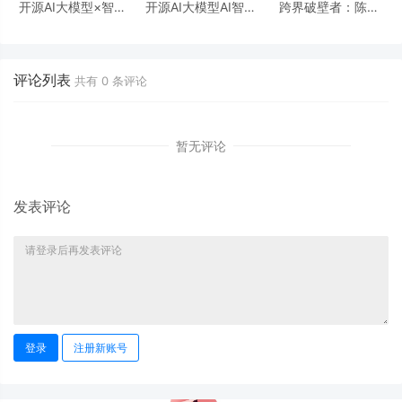
开源AI大模型×智能
开源AI大模型AI智能
跨界破壁者：陈岩
名片：用S2B2C商城
名片S2B2C商城小程
的“开源AI大模型AI智
小程序源码重塑“用户
序源码：重构社群经
能名片S2B2C商城小
即股东”时代
济的情感密码
程序源码”社群赶集记
评论列表
共有
0
条评论
暂无评论
发表评论
登录
注册新账号