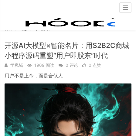
Togg
navig
首页
动态
每日必看
开源AI大模型×智能名片：用S2B2C商城
小程序源码重塑“用户即股东”时代
学私域
1969 阅读
0 评论
0 点赞
用户不是上帝，而是合伙人